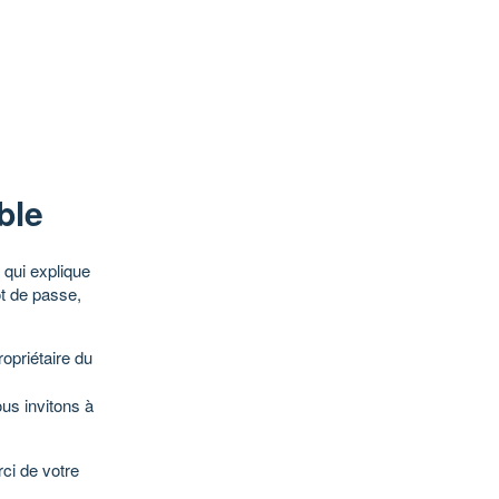
ble
qui explique
ot de passe,
opriétaire du
ous invitons à
ci de votre